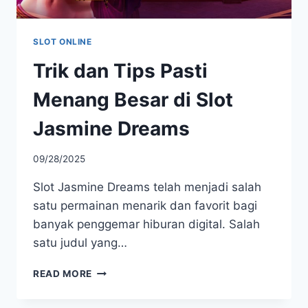
SLOT ONLINE
Trik dan Tips Pasti
Menang Besar di Slot
Jasmine Dreams
By
09/28/2025
admin922
Slot Jasmine Dreams telah menjadi salah
satu permainan menarik dan favorit bagi
banyak penggemar hiburan digital. Salah
satu judul yang…
TRIK
READ MORE
DAN
TIPS