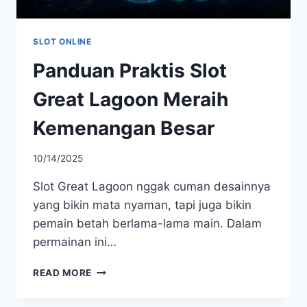
SLOT ONLINE
Panduan Praktis Slot
Great Lagoon Meraih
Kemenangan Besar
By
10/14/2025
admin922
Slot Great Lagoon nggak cuman desainnya
yang bikin mata nyaman, tapi juga bikin
pemain betah berlama-lama main. Dalam
permainan ini…
PANDUAN
READ MORE
PRAKTIS
SLOT