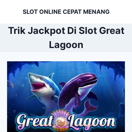
Skip
SLOT ONLINE CEPAT MENANG
to
content
Trik Jackpot Di Slot Great
Lagoon