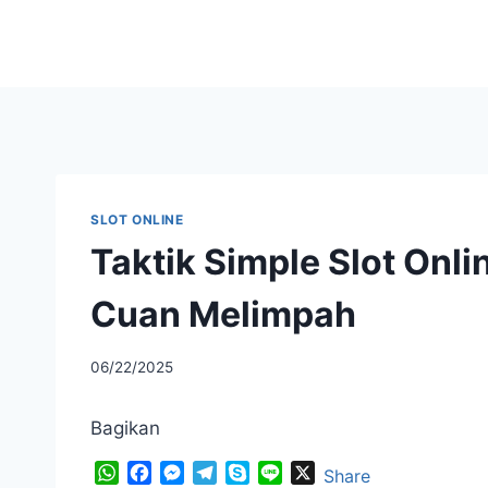
Skip
to
content
SLOT ONLINE
Taktik Simple Slot Onli
Cuan Melimpah
By
06/22/2025
admin922
Bagikan
W
F
M
T
S
L
X
Share