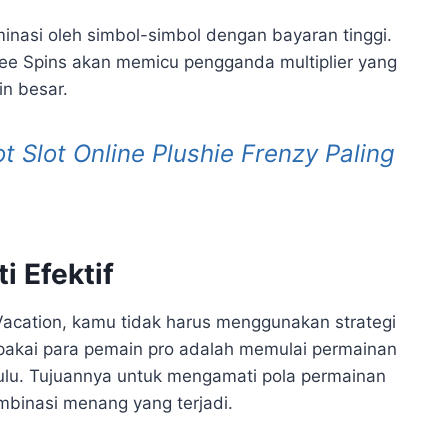
nasi oleh simbol-simbol dengan bayaran tinggi.
ee Spins akan memicu pengganda multiplier yang
n besar.
t Slot Online Plushie Frenzy Paling
i Efektif
acation, kamu tidak harus menggunakan strategi
dipakai para pemain pro adalah memulai permainan
ulu. Tujuannya untuk mengamati pola permainan
ombinasi menang yang terjadi.