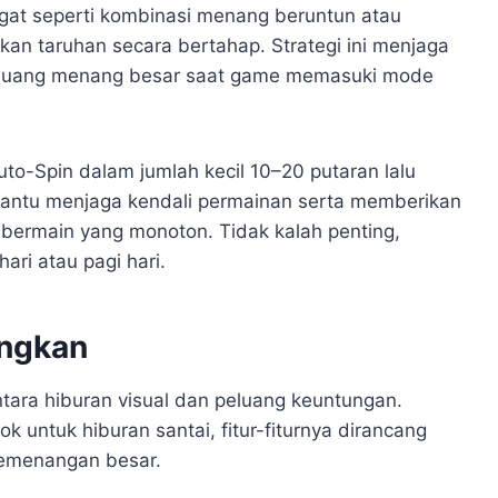
ngat seperti kombinasi menang beruntun atau
kan taruhan secara bertahap. Strategi ini menjaga
eluang menang besar saat game memasuki mode
uto-Spin dalam jumlah kecil 10–20 putaran lalu
bantu menjaga kendali permainan serta memberikan
 bermain yang monoton. Tidak kalah penting,
ari atau pagi hari.
ungkan
tara hiburan visual dan peluang keuntungan.
k untuk hiburan santai, fitur-fiturnya dirancang
emenangan besar.