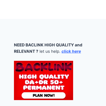
NEED BACLINK HIGH QUALITY and
RELEVANT ?
let us help.
click here