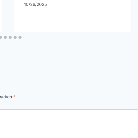
By
10/26/2025
admin922
 marked
*