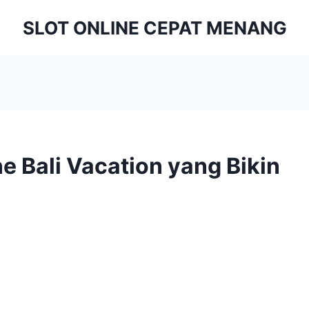
SLOT ONLINE CEPAT MENANG
ne Bali Vacation yang Bikin