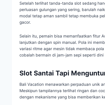
Setelah terlihat tanda-tanda slot sedang ha
perluasan gulungan yang sering, barulah naik
modal tetap aman sambil tetap membuka p
gacor.
Selain itu, pemain bisa memanfaatkan fitur A
lanjutkan dengan spin manual. Pola ini mem
variasi ritme agar mesin tidak membaca pola
cobalah bermain di jam-jam sepi seperti dini h
Slot Santai Tapi Mengunt
Bali Vacation menawarkan perpaduan unik an
Meskipun tampilannya terlihat ringan dan coco
dengan mekanisme yang bisa memberikan k