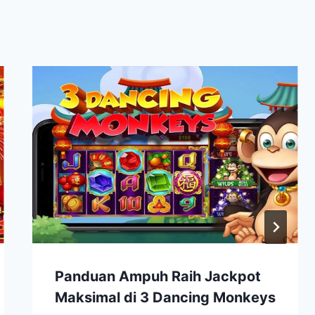
Panduan Ampuh Raih Jackpot
Maksimal di 3 Dancing Monkeys