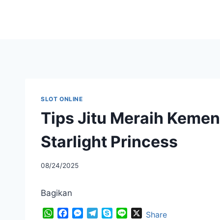
Skip
to
content
SLOT ONLINE
Tips Jitu Meraih Kemen
Starlight Princess
By
08/24/2025
admin922
Bagikan
W
F
M
T
S
L
X
Share