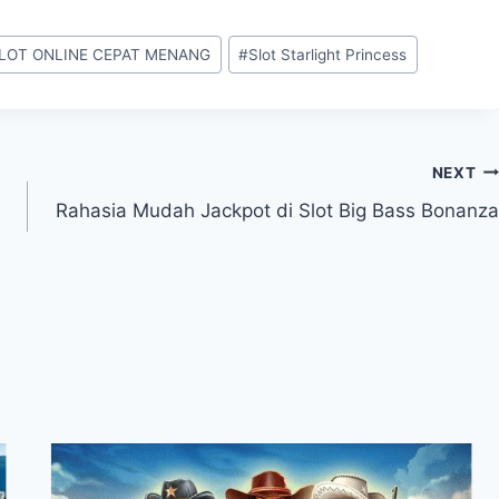
LOT ONLINE CEPAT MENANG
#
Slot Starlight Princess
NEXT
Rahasia Mudah Jackpot di Slot Big Bass Bonanza