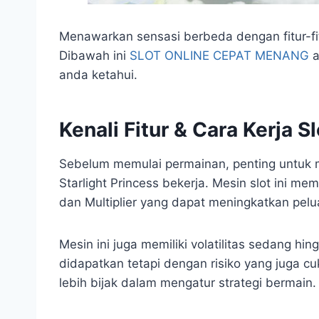
Menawarkan sensasi berbeda dengan fitur-f
Dibawah ini
SLOT ONLINE CEPAT MENANG
a
anda ketahui.
Kenali Fitur & Cara Kerja S
Sebelum memulai permainan, penting untuk
Starlight Princess bekerja. Mesin slot ini mem
dan Multiplier yang dapat meningkatkan pel
Mesin ini juga memiliki volatilitas sedang hin
didapatkan tetapi dengan risiko yang juga cu
lebih bijak dalam mengatur strategi bermain.