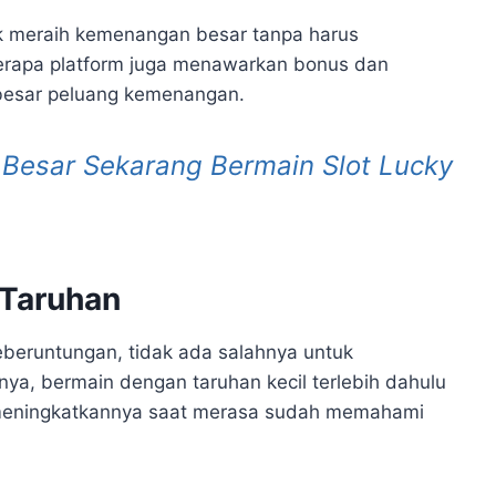
k meraih kemenangan besar tanpa harus
berapa platform juga menawarkan bonus dan
besar peluang kemenangan.
Besar Sekarang Bermain Slot Lucky
 Taruhan
beruntungan, tidak ada salahnya untuk
nya, bermain dengan taruhan kecil terlebih dahulu
meningkatkannya saat merasa sudah memahami