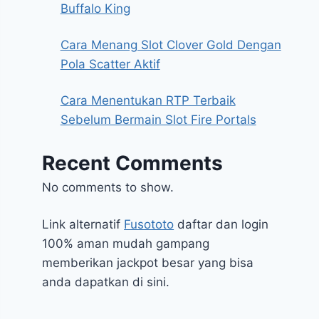
Buffalo King
Cara Menang Slot Clover Gold Dengan
Pola Scatter Aktif
Cara Menentukan RTP Terbaik
Sebelum Bermain Slot Fire Portals
Recent Comments
No comments to show.
Link alternatif
Fusototo
daftar dan login
100% aman mudah gampang
memberikan jackpot besar yang bisa
anda dapatkan di sini.