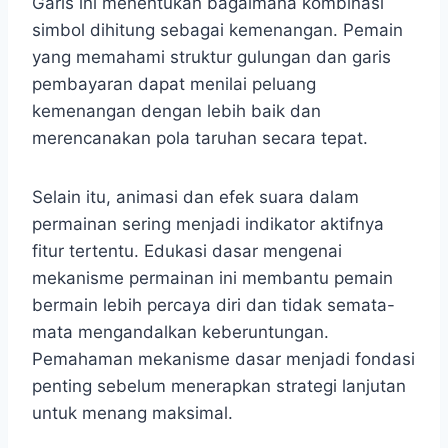
Garis ini menentukan bagaimana kombinasi
simbol dihitung sebagai kemenangan. Pemain
yang memahami struktur gulungan dan garis
pembayaran dapat menilai peluang
kemenangan dengan lebih baik dan
merencanakan pola taruhan secara tepat.
Selain itu, animasi dan efek suara dalam
permainan sering menjadi indikator aktifnya
fitur tertentu. Edukasi dasar mengenai
mekanisme permainan ini membantu pemain
bermain lebih percaya diri dan tidak semata-
mata mengandalkan keberuntungan.
Pemahaman mekanisme dasar menjadi fondasi
penting sebelum menerapkan strategi lanjutan
untuk menang maksimal.