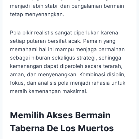
menjadi lebih stabil dan pengalaman bermain
tetap menyenangkan.
Pola pikir realistis sangat diperlukan karena
setiap putaran bersifat acak. Pemain yang
memahami hal ini mampu menjaga permainan
sebagai hiburan sekaligus strategi, sehingga
kemenangan dapat diperoleh secara terarah,
aman, dan menyenangkan. Kombinasi disiplin,
fokus, dan analisis pola menjadi rahasia untuk
meraih kemenangan maksimal.
Memilih Akses Bermain
Taberna De Los Muertos