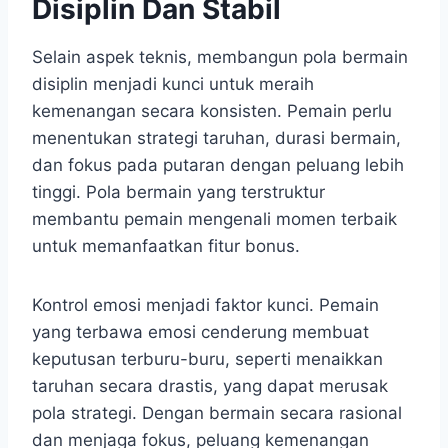
Disiplin Dan Stabil
Selain aspek teknis, membangun pola bermain
disiplin menjadi kunci untuk meraih
kemenangan secara konsisten. Pemain perlu
menentukan strategi taruhan, durasi bermain,
dan fokus pada putaran dengan peluang lebih
tinggi. Pola bermain yang terstruktur
membantu pemain mengenali momen terbaik
untuk memanfaatkan fitur bonus.
Kontrol emosi menjadi faktor kunci. Pemain
yang terbawa emosi cenderung membuat
keputusan terburu-buru, seperti menaikkan
taruhan secara drastis, yang dapat merusak
pola strategi. Dengan bermain secara rasional
dan menjaga fokus, peluang kemenangan