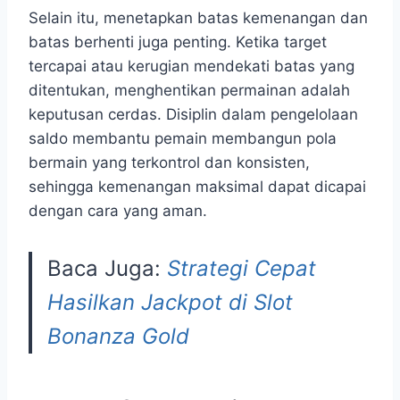
Selain itu, menetapkan batas kemenangan dan
batas berhenti juga penting. Ketika target
tercapai atau kerugian mendekati batas yang
ditentukan, menghentikan permainan adalah
keputusan cerdas. Disiplin dalam pengelolaan
saldo membantu pemain membangun pola
bermain yang terkontrol dan konsisten,
sehingga kemenangan maksimal dapat dicapai
dengan cara yang aman.
Baca Juga:
Strategi Cepat
Hasilkan Jackpot di Slot
Bonanza Gold