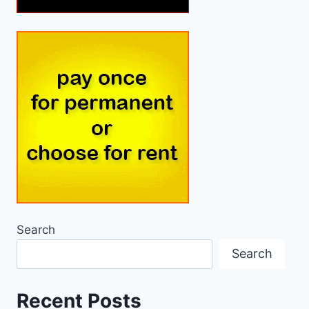
Search
Search
Recent Posts