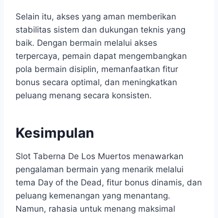
Selain itu, akses yang aman memberikan
stabilitas sistem dan dukungan teknis yang
baik. Dengan bermain melalui akses
terpercaya, pemain dapat mengembangkan
pola bermain disiplin, memanfaatkan fitur
bonus secara optimal, dan meningkatkan
peluang menang secara konsisten.
Kesimpulan
Slot Taberna De Los Muertos menawarkan
pengalaman bermain yang menarik melalui
tema Day of the Dead, fitur bonus dinamis, dan
peluang kemenangan yang menantang.
Namun, rahasia untuk menang maksimal