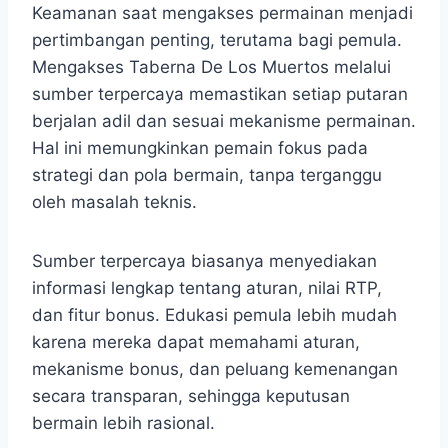
Keamanan saat mengakses permainan menjadi
pertimbangan penting, terutama bagi pemula.
Mengakses Taberna De Los Muertos melalui
sumber terpercaya memastikan setiap putaran
berjalan adil dan sesuai mekanisme permainan.
Hal ini memungkinkan pemain fokus pada
strategi dan pola bermain, tanpa terganggu
oleh masalah teknis.
Sumber terpercaya biasanya menyediakan
informasi lengkap tentang aturan, nilai RTP,
dan fitur bonus. Edukasi pemula lebih mudah
karena mereka dapat memahami aturan,
mekanisme bonus, dan peluang kemenangan
secara transparan, sehingga keputusan
bermain lebih rasional.