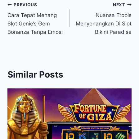
Post
PREVIOUS
NEXT
Cara Tepat Menang
Nuansa Tropis
navigation
Slot Genie’s Gem
Menyenangkan Di Slot
Bonanza Tanpa Emosi
Bikini Paradise
Similar Posts