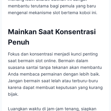
membantu terutama bagi pemula yang baru
mengenal mekanisme slot bertema koboi ini.
Mainkan Saat Konsentrasi
Penuh
Fokus dan konsentrasi menjadi kunci penting
saat bermain slot online. Bermain dalam
suasana santai tanpa tekanan akan membantu
Anda membaca permainan dengan lebih baik.
Jangan bermain saat lelah atau terburu-buru
karena dapat membuat keputusan yang kurang
bijak.
Luangkan waktu di jam-jam tenang, siapkan