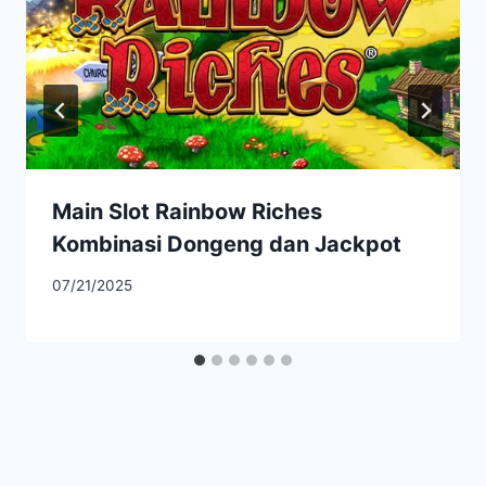
Main Slot Rainbow Riches
Kombinasi Dongeng dan Jackpot
By
07/21/2025
admin922