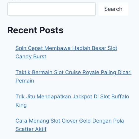
Search
Recent Posts
Spin Cepat Membawa Hadiah Besar Slot
Candy Burst
Taktik Bermain Slot Cruise Royale Paling Dicari
Pemain
Trik Jitu Mendapatkan Jackpot Di Slot Buffalo
King
Cara Menang Slot Clover Gold Dengan Pola
Scatter Aktif