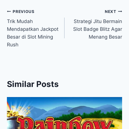
Post
PREVIOUS
NEXT
Trik Mudah
Strategi Jitu Bermain
navigation
Mendapatkan Jackpot
Slot Badge Blitz Agar
Besar di Slot Mining
Menang Besar
Rush
Similar Posts