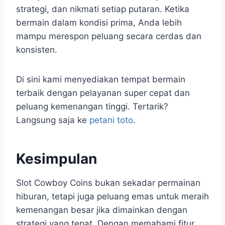
strategi, dan nikmati setiap putaran. Ketika
bermain dalam kondisi prima, Anda lebih
mampu merespon peluang secara cerdas dan
konsisten.
Di sini kami menyediakan tempat bermain
terbaik dengan pelayanan super cepat dan
peluang kemenangan tinggi. Tertarik?
Langsung saja ke
petani toto
.
Kesimpulan
Slot Cowboy Coins bukan sekadar permainan
hiburan, tetapi juga peluang emas untuk meraih
kemenangan besar jika dimainkan dengan
strategi yang tepat. Dengan memahami fitur