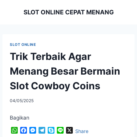
Skip
SLOT ONLINE CEPAT MENANG
to
content
SLOT ONLINE
Trik Terbaik Agar
Menang Besar Bermain
Slot Cowboy Coins
By
04/05/2025
admin922
Bagikan
W
F
M
T
S
L
X
Share