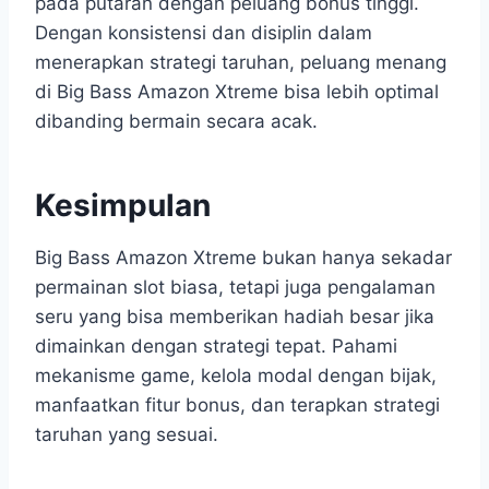
pada putaran dengan peluang bonus tinggi.
Dengan konsistensi dan disiplin dalam
menerapkan strategi taruhan, peluang menang
di Big Bass Amazon Xtreme bisa lebih optimal
dibanding bermain secara acak.
Kesimpulan
Big Bass Amazon Xtreme bukan hanya sekadar
permainan slot biasa, tetapi juga pengalaman
seru yang bisa memberikan hadiah besar jika
dimainkan dengan strategi tepat. Pahami
mekanisme game, kelola modal dengan bijak,
manfaatkan fitur bonus, dan terapkan strategi
taruhan yang sesuai.