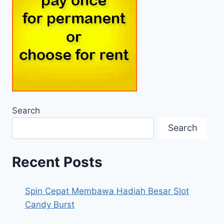
Search
Search
Recent Posts
Spin Cepat Membawa Hadiah Besar Slot
Candy Burst