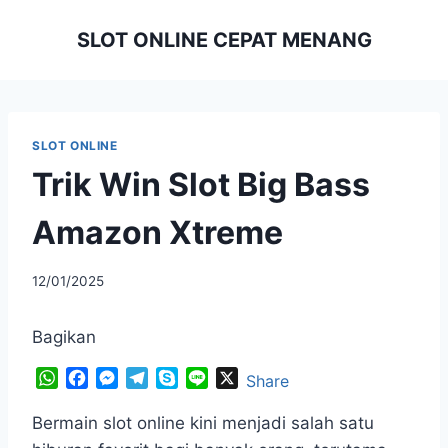
Skip
SLOT ONLINE CEPAT MENANG
to
content
SLOT ONLINE
Trik Win Slot Big Bass
Amazon Xtreme
By
12/01/2025
admin922
Bagikan
W
F
M
T
S
L
X
Share
h
a
e
e
k
i
a
c
s
l
y
n
Bermain slot online kini menjadi salah satu
t
e
s
e
p
e