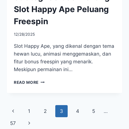
Slot Happy Ape Peluang
Freespin
By
12/28/2025
admin922
Slot Happy Ape, yang dikenal dengan tema
hewan lucu, animasi menggemaskan, dan
fitur bonus freespin yang menarik.
Meskipun permainan ini…
STRATEGI
READ MORE
CERDAS
MENANG
SLOT
HAPPY
Page
Previous
1
2
3
4
5
…
APE
PELUANG
navigation
Page
Next
57
FREESPIN