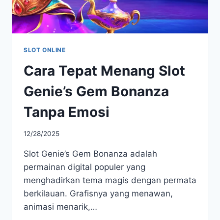
SLOT ONLINE
Cara Tepat Menang Slot
Genie’s Gem Bonanza
Tanpa Emosi
By
12/28/2025
admin922
Slot Genie’s Gem Bonanza adalah
permainan digital populer yang
menghadirkan tema magis dengan permata
berkilauan. Grafisnya yang menawan,
animasi menarik,…