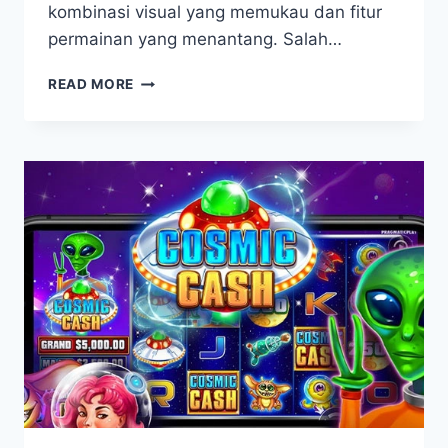
kombinasi visual yang memukau dan fitur
permainan yang menantang. Salah…
POLA
READ MORE
MAXWIN
SLOT
ANUBIS
WRATH
YANG
TERBUKTI
AMPUH