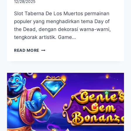
By
12/28/2025
admin922
Slot Taberna De Los Muertos permainan
populer yang menghadirkan tema Day of
the Dead, dengan dekorasi warna-warni,
tengkorak artistik. Game…
TIPS
READ MORE
MAKSIMAL
MENANG
SLOT
TABERNA
DE
LOS
MUERTOS