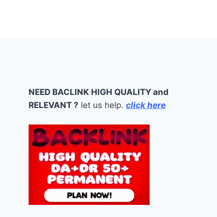
NEED BACLINK HIGH QUALITY and
RELEVANT ?
let us help.
click here