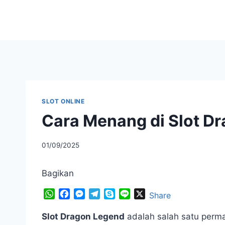
Skip
to
content
SLOT ONLINE
Cara Menang di Slot D
By
01/09/2025
admin922
Bagikan
W
F
M
T
S
L
X
Share
h
a
e
e
k
i
a
c
s
l
y
n
Slot Dragon Legend
adalah salah satu perm