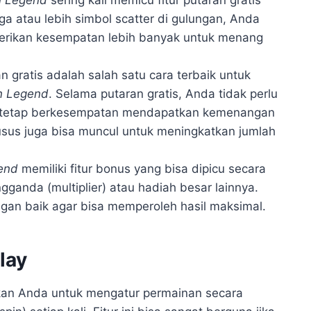
n Legend
sering kali memicu fitur putaran gratis
ga atau lebih simbol scatter di gulungan, Anda
erikan kesempatan lebih banyak untuk menang
ran gratis adalah salah satu cara terbaik untuk
n Legend
. Selama putaran gratis, Anda tidak perlu
i tetap berkesempatan mendapatkan kemenangan
husus juga bisa muncul untuk meningkatkan jumlah
end
memiliki fitur bonus yang bisa dipicu secara
ngganda (multiplier) atau hadiah besar lainnya.
ngan baik agar bisa memperoleh hasil maksimal.
lay
kan Anda untuk mengatur permainan secara