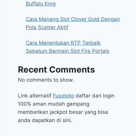
Buffalo King
Cara Menang Slot Clover Gold Dengan
Pola Scatter Aktif
Cara Menentukan RTP Terbaik
Sebelum Bermain Slot Fire Portals
Recent Comments
No comments to show.
Link alternatif
Fusototo
daftar dan login
100% aman mudah gampang
memberikan jackpot besar yang bisa
anda dapatkan di sini.