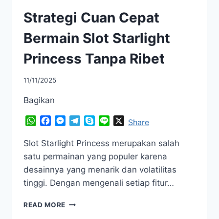
Strategi Cuan Cepat
Bermain Slot Starlight
Princess Tanpa Ribet
By
11/11/2025
admin922
Bagikan
WhatsApp
Facebook
Messenger
Telegram
Skype
Line
X
Share
Slot Starlight Princess merupakan salah
satu permainan yang populer karena
desainnya yang menarik dan volatilitas
tinggi. Dengan mengenali setiap fitur…
STRATEGI
READ MORE
CUAN