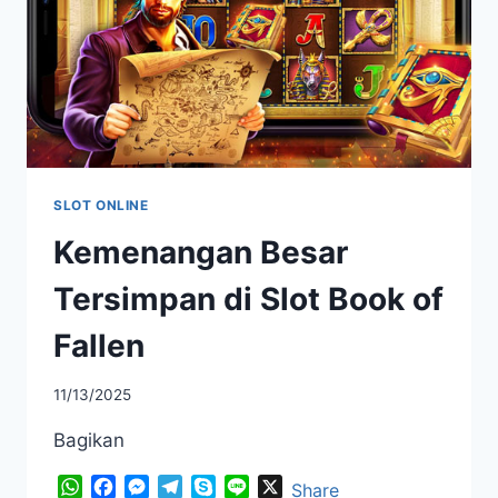
SLOT ONLINE
Kemenangan Besar
Tersimpan di Slot Book of
Fallen
By
11/13/2025
admin922
Bagikan
WhatsApp
Facebook
Messenger
Telegram
Skype
Line
X
Share