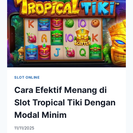
SAFARI
KING
SLOT ONLINE
Cara Efektif Menang di
Slot Tropical Tiki Dengan
Modal Minim
By
11/11/2025