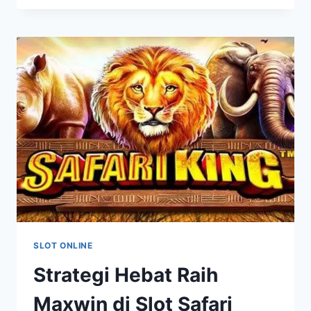
DRAGON
HOT
HOLD
AND
SPIN
MODAL
KECIL
SLOT ONLINE
Strategi Hebat Raih
Maxwin di Slot Safari