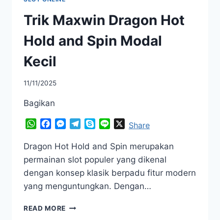
Trik Maxwin Dragon Hot
Hold and Spin Modal
Kecil
By
11/11/2025
admin922
Bagikan
WhatsApp
Facebook
Messenger
Telegram
Skype
Line
X
Share
Dragon Hot Hold and Spin merupakan
permainan slot populer yang dikenal
dengan konsep klasik berpadu fitur modern
yang menguntungkan. Dengan…
TRIK
READ MORE
MAXWIN