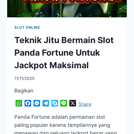
SLOT ONLINE
Teknik Jitu Bermain Slot
Panda Fortune Untuk
Jackpot Maksimal
By
11/11/2025
admin922
Bagikan
WhatsApp
Facebook
Messenger
Telegram
Skype
Line
X
Share
Panda Fortune adalah permainan slot
paling populer karena tampilannya yang
menawan dan peluang jackpot besar yang