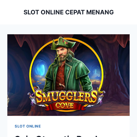
Skip
SLOT ONLINE CEPAT MENANG
to
content
SLOT ONLINE