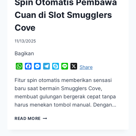
Spin Otomatis Pembawa
Cuan di Slot Smugglers
Cove
By
11/13/2025
admin922
Bagikan
WhatsApp
Facebook
Messenger
Telegram
Skype
Line
X
Share
Fitur spin otomatis memberikan sensasi
baru saat bermain Smugglers Cove,
membuat gulungan bergerak cepat tanpa
harus menekan tombol manual. Dengan…
SPIN
READ MORE
OTOMATIS
PEMBAWA