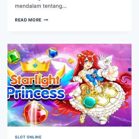
mendalam tentang…
RAHASIA
READ MORE
MUDAH
MENANG
BESAR
DI
SLOT
GATES
OF
OLYMPUS
SLOT ONLINE