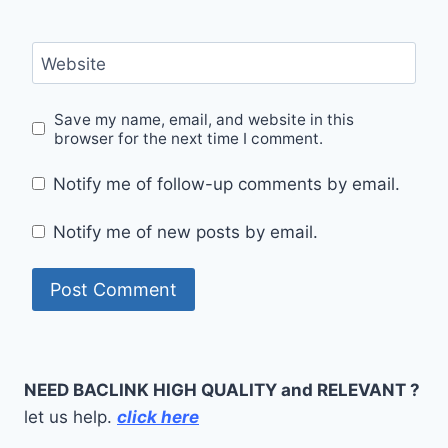
Website
Save my name, email, and website in this
browser for the next time I comment.
Notify me of follow-up comments by email.
Notify me of new posts by email.
NEED BACLINK HIGH QUALITY and RELEVANT ?
let us help.
click here