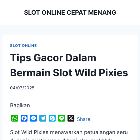
Skip
SLOT ONLINE CEPAT MENANG
to
content
SLOT ONLINE
Tips Gacor Dalam
Bermain Slot Wild Pixies
By
04/07/2025
admin922
Bagikan
W
F
M
T
S
L
X
Share
h
a
e
e
k
i
a
c
s
l
y
n
Slot Wild Pixies menawarkan petualangan seru
t
e
s
e
p
e