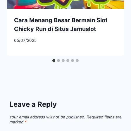
Cara Menang Besar Bermain Slot
Chicky Run di Situs Jamuslot
By
05/07/2025
admin922
Leave a Reply
Your email address will not be published.
Required fields are
marked
*