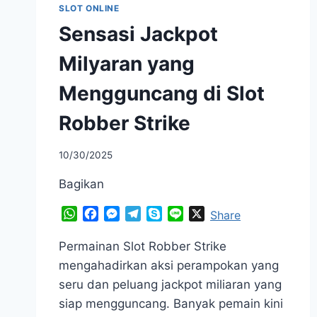
SLOT ONLINE
Sensasi Jackpot
Milyaran yang
Mengguncang di Slot
Robber Strike
By
10/30/2025
admin922
Bagikan
WhatsApp
Facebook
Messenger
Telegram
Skype
Line
X
Share
Permainan Slot Robber Strike
mengahadirkan aksi perampokan yang
seru dan peluang jackpot miliaran yang
siap mengguncang. Banyak pemain kini