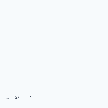
Next
…
57
Page