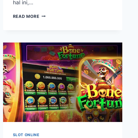
hal ini,…
LEDAKAN
READ MORE
KEBERUNTUNGAN
BESAR
DARI
DUNIA
SLOT
JEWEL
RUSH
SLOT ONLINE