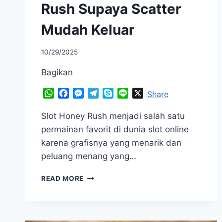
Rush Supaya Scatter
Mudah Keluar
By
10/29/2025
admin922
Bagikan
WhatsApp
Facebook
Messenger
Telegram
Skype
Line
X
Share
Slot Honey Rush menjadi salah satu
permainan favorit di dunia slot online
karena grafisnya yang menarik dan
peluang menang yang…
TRIK
READ MORE
MAIN
SLOT
HONEY
RUSH