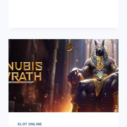
MENANG
BERUNTUN
DI
MESIN
SLOT
STICKY
BEES
SLOT ONLINE