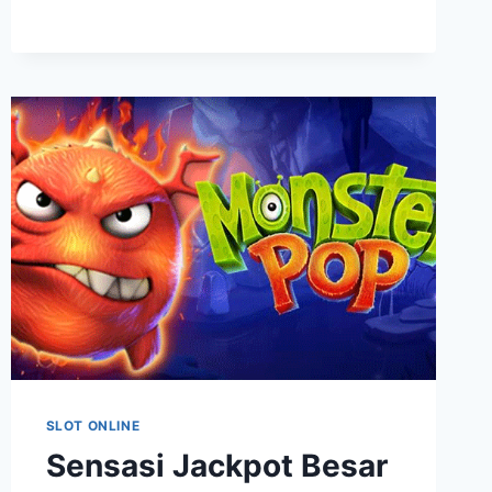
BONE
FORTUNE
YANG
WAJIB
DICOBA
KALAU
MAU
MENANG
BANYAK
SLOT ONLINE
Sensasi Jackpot Besar