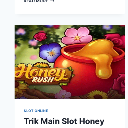
READ MORE
JEWELS
OF
PROSPERITY
DENGAN
BONUS
TERBESAR
DAN
JACKPOT
MENGGIURKAN
SLOT ONLINE
Trik Main Slot Honey