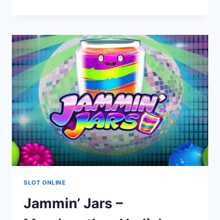
BONANZA
–
DINAMIT
DAN
KEBERUNTUNGAN
BERGABUNG
DALAM
PERMAINAN
SLOT ONLINE
Jammin’ Jars –