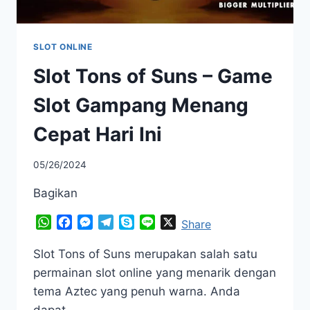
SLOT ONLINE
Slot Tons of Suns – Game
Slot Gampang Menang
Cepat Hari Ini
By
05/26/2024
admin922
Bagikan
WhatsApp
Facebook
Messenger
Telegram
Skype
Line
X
Share
Slot Tons of Suns merupakan salah satu
permainan slot online yang menarik dengan
tema Aztec yang penuh warna. Anda