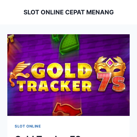
Skip
SLOT ONLINE CEPAT MENANG
to
content
SLOT ONLINE