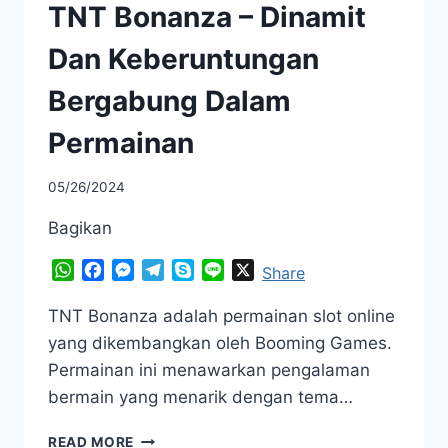
TNT Bonanza – Dinamit
Dan Keberuntungan
Bergabung Dalam
Permainan
By
05/26/2024
admin922
Bagikan
WhatsApp
Facebook
Messenger
Telegram
Skype
Line
X
Share
TNT Bonanza adalah permainan slot online
yang dikembangkan oleh Booming Games.
Permainan ini menawarkan pengalaman
bermain yang menarik dengan tema…
TNT
READ MORE