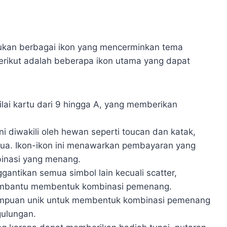
ukan berbagai ikon yang mencerminkan tema
Berikut adalah beberapa ikon utama yang dapat
lai kartu dari 9 hingga A, yang memberikan
i diwakili oleh hewan seperti toucan dan katak,
 dua. Ikon-ikon ini menawarkan pembayaran yang
binasi yang menang.
gantikan semua simbol lain kecuali scatter,
membantu membentuk kombinasi pemenang.
emampuan unik untuk membentuk kombinasi pemenang
gulungan.