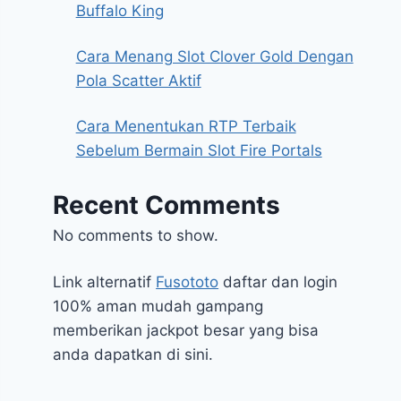
Buffalo King
Cara Menang Slot Clover Gold Dengan
Pola Scatter Aktif
Cara Menentukan RTP Terbaik
Sebelum Bermain Slot Fire Portals
Recent Comments
No comments to show.
Link alternatif
Fusototo
daftar dan login
100% aman mudah gampang
memberikan jackpot besar yang bisa
anda dapatkan di sini.