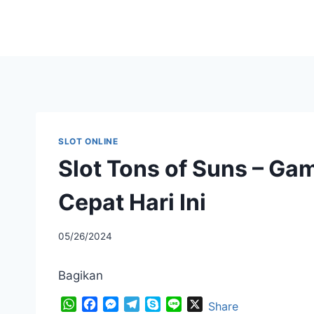
Skip
to
content
SLOT ONLINE
Slot Tons of Suns – G
Cepat Hari Ini
By
05/26/2024
admin922
Bagikan
W
F
M
T
S
L
X
Share