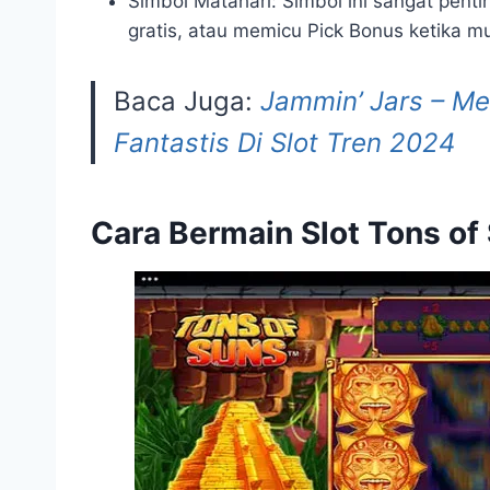
Simbol Matahari: Simbol ini sangat pent
gratis, atau memicu Pick Bonus ketika m
Baca Juga:
Jammin’ Jars – M
Fantastis Di Slot Tren 2024
Cara Bermain Slot Tons of