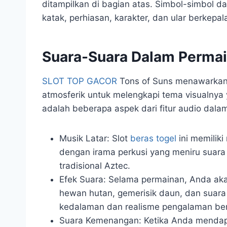
ditampilkan di bagian atas. Simbol-simbol 
katak, perhiasan, karakter, dan ular berkepal
Suara-Suara Dalam Perma
SLOT TOP GACOR
Tons of Suns menawarkan
atmosferik untuk melengkapi tema visualnya y
adalah beberapa aspek dari fitur audio dalam
Musik Latar: Slot
beras togel
ini memiliki
dengan irama perkusi yang meniru suara
tradisional Aztec.
Efek Suara: Selama permainan, Anda aka
hewan hutan, gemerisik daun, dan suar
kedalaman dan realisme pengalaman be
Suara Kemenangan: Ketika Anda mendapa