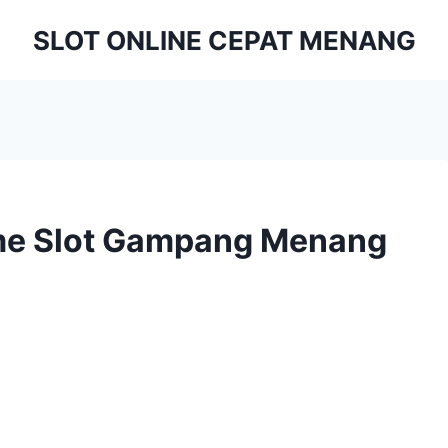
SLOT ONLINE CEPAT MENANG
ame Slot Gampang Menang