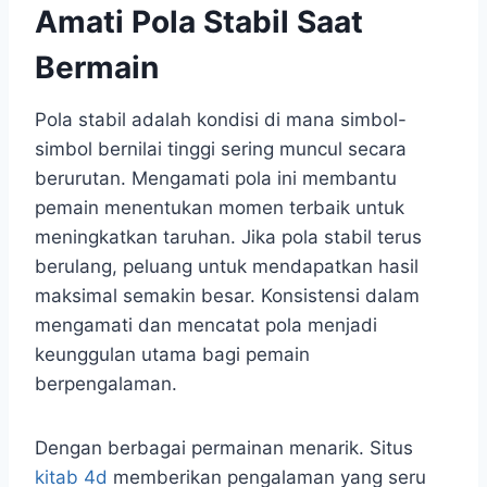
Amati Pola Stabil Saat
Bermain
Pola stabil adalah kondisi di mana simbol-
simbol bernilai tinggi sering muncul secara
berurutan. Mengamati pola ini membantu
pemain menentukan momen terbaik untuk
meningkatkan taruhan. Jika pola stabil terus
berulang, peluang untuk mendapatkan hasil
maksimal semakin besar. Konsistensi dalam
mengamati dan mencatat pola menjadi
keunggulan utama bagi pemain
berpengalaman.
Dengan berbagai permainan menarik. Situs
kitab 4d
memberikan pengalaman yang seru