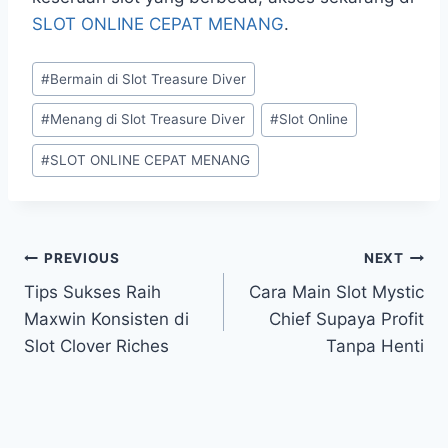
SLOT ONLINE CEPAT MENANG
.
Post
#
Bermain di Slot Treasure Diver
Tags:
#
Menang di Slot Treasure Diver
#
Slot Online
#
SLOT ONLINE CEPAT MENANG
Post
PREVIOUS
NEXT
Tips Sukses Raih
Cara Main Slot Mystic
navigation
Maxwin Konsisten di
Chief Supaya Profit
Slot Clover Riches
Tanpa Henti