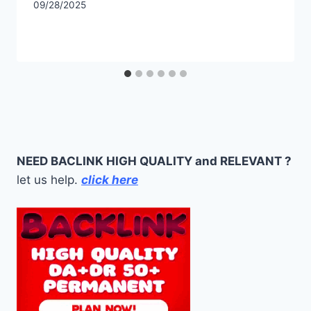
By
09/28/2025
admin922
NEED BACLINK HIGH QUALITY and RELEVANT ?
let us help.
click here