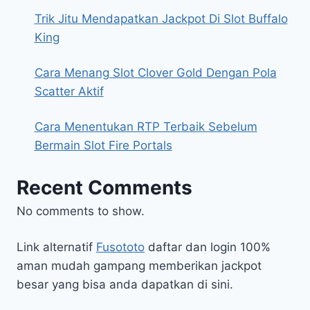
Trik Jitu Mendapatkan Jackpot Di Slot Buffalo
King
Cara Menang Slot Clover Gold Dengan Pola
Scatter Aktif
Cara Menentukan RTP Terbaik Sebelum
Bermain Slot Fire Portals
Recent Comments
No comments to show.
Link alternatif
Fusototo
daftar dan login 100%
aman mudah gampang memberikan jackpot
besar yang bisa anda dapatkan di sini.