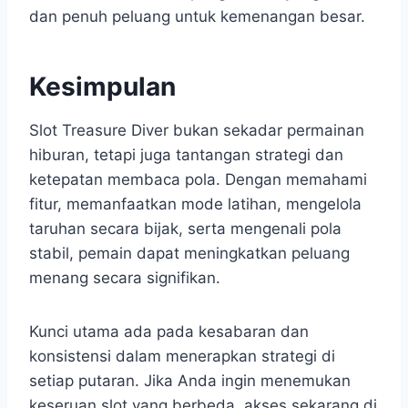
dan penuh peluang untuk kemenangan besar.
Kesimpulan
Slot Treasure Diver bukan sekadar permainan
hiburan, tetapi juga tantangan strategi dan
ketepatan membaca pola. Dengan memahami
fitur, memanfaatkan mode latihan, mengelola
taruhan secara bijak, serta mengenali pola
stabil, pemain dapat meningkatkan peluang
menang secara signifikan.
Kunci utama ada pada kesabaran dan
konsistensi dalam menerapkan strategi di
setiap putaran. Jika Anda ingin menemukan
keseruan slot yang berbeda, akses sekarang di