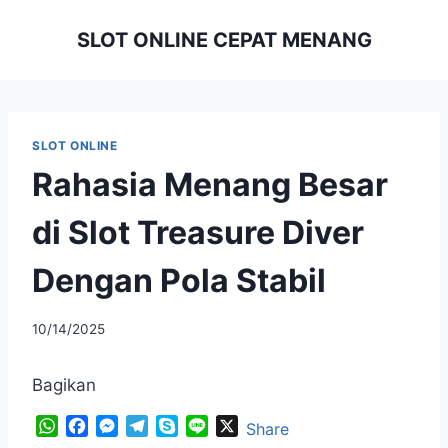
Skip
SLOT ONLINE CEPAT MENANG
to
content
SLOT ONLINE
Rahasia Menang Besar
di Slot Treasure Diver
Dengan Pola Stabil
By
10/14/2025
admin922
Bagikan
W
F
M
T
S
L
X
Share