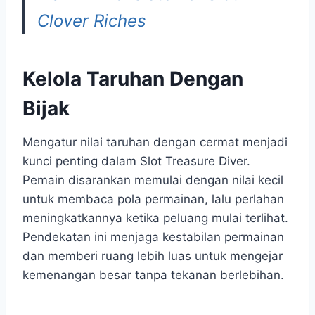
Clover Riches
Kelola Taruhan Dengan
Bijak
Mengatur nilai taruhan dengan cermat menjadi
kunci penting dalam Slot Treasure Diver.
Pemain disarankan memulai dengan nilai kecil
untuk membaca pola permainan, lalu perlahan
meningkatkannya ketika peluang mulai terlihat.
Pendekatan ini menjaga kestabilan permainan
dan memberi ruang lebih luas untuk mengejar
kemenangan besar tanpa tekanan berlebihan.