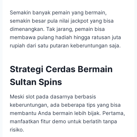
Semakin banyak pemain yang bermain,
semakin besar pula nilai jackpot yang bisa
dimenangkan. Tak jarang, pemain bisa
membawa pulang hadiah hingga ratusan juta
rupiah dari satu putaran keberuntungan saja.
Strategi Cerdas Bermain
Sultan Spins
Meski slot pada dasarnya berbasis
keberuntungan, ada beberapa tips yang bisa
membantu Anda bermain lebih bijak. Pertama,
manfaatkan fitur demo untuk berlatih tanpa
risiko.