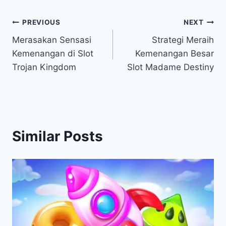
Post
PREVIOUS
NEXT
Merasakan Sensasi
Strategi Meraih
navigation
Kemenangan di Slot
Kemenangan Besar
Trojan Kingdom
Slot Madame Destiny
Similar Posts