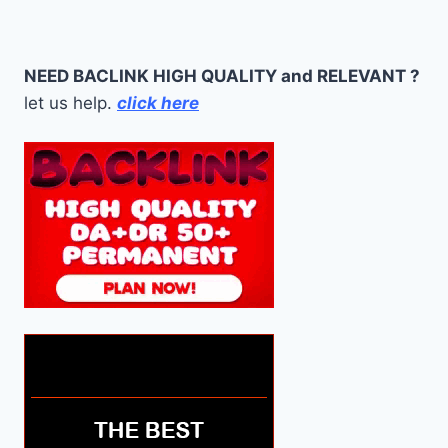
NEED BACLINK HIGH QUALITY and RELEVANT ?
let us help.
click here