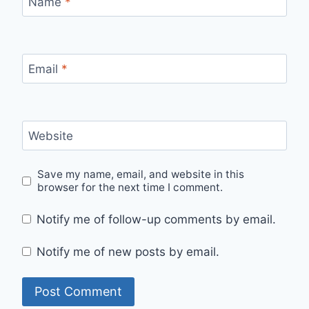
Name
*
Email
*
Website
Save my name, email, and website in this
browser for the next time I comment.
Notify me of follow-up comments by email.
Notify me of new posts by email.