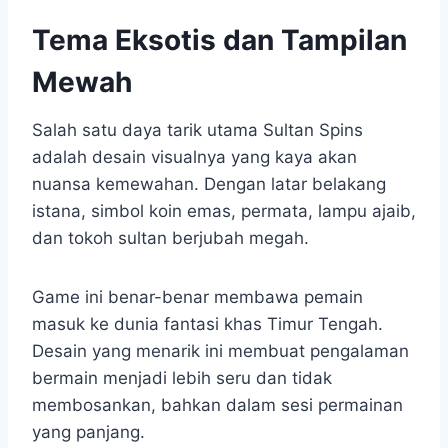
Tema Eksotis dan Tampilan
Mewah
Salah satu daya tarik utama Sultan Spins
adalah desain visualnya yang kaya akan
nuansa kemewahan. Dengan latar belakang
istana, simbol koin emas, permata, lampu ajaib,
dan tokoh sultan berjubah megah.
Game ini benar-benar membawa pemain
masuk ke dunia fantasi khas Timur Tengah.
Desain yang menarik ini membuat pengalaman
bermain menjadi lebih seru dan tidak
membosankan, bahkan dalam sesi permainan
yang panjang.