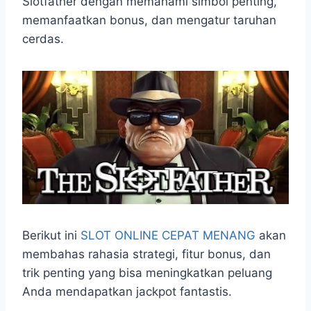
Slotfather dengan memahami simbol penting,
s
b
e
g
e
memanfaatkan bonus, dan mengatur taruhan
A
o
n
r
cerdas.
p
o
g
a
p
k
e
m
r
Berikut ini
SLOT ONLINE CEPAT MENANG
akan
membahas rahasia strategi, fitur bonus, dan
trik penting yang bisa meningkatkan peluang
Anda mendapatkan jackpot fantastis.