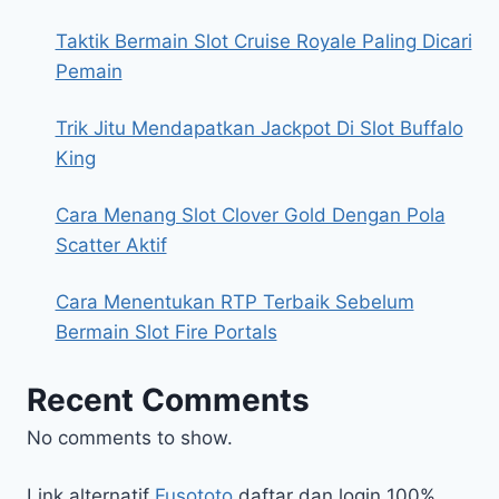
Taktik Bermain Slot Cruise Royale Paling Dicari
Pemain
Trik Jitu Mendapatkan Jackpot Di Slot Buffalo
King
Cara Menang Slot Clover Gold Dengan Pola
Scatter Aktif
Cara Menentukan RTP Terbaik Sebelum
Bermain Slot Fire Portals
Recent Comments
No comments to show.
Link alternatif
Fusototo
daftar dan login 100%