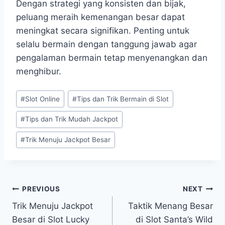
Dengan strategi yang konsisten dan bijak,
peluang meraih kemenangan besar dapat
meningkat secara signifikan. Penting untuk
selalu bermain dengan tanggung jawab agar
pengalaman bermain tetap menyenangkan dan
menghibur.
Post
#
Slot Online
#
Tips dan Trik Bermain di Slot
Tags:
#
Tips dan Trik Mudah Jackpot
#
Trik Menuju Jackpot Besar
Post
PREVIOUS
NEXT
Trik Menuju Jackpot
Taktik Menang Besar
navigation
Besar di Slot Lucky
di Slot Santa’s Wild