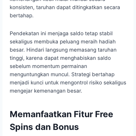
konsisten, taruhan dapat ditingkatkan secara
bertahap.
Pendekatan ini menjaga saldo tetap stabil
sekaligus membuka peluang meraih hadiah
besar. Hindari langsung memasang taruhan
tinggi, karena dapat menghabiskan saldo
sebelum momentum permainan
menguntungkan muncul. Strategi bertahap
menjadi kunci untuk mengontrol risiko sekaligus
mengejar kemenangan besar.
Memanfaatkan Fitur Free
Spins dan Bonus