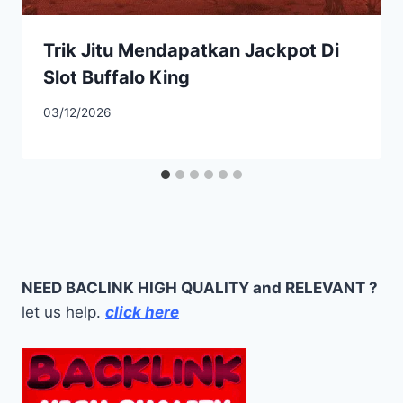
Trik Jitu Mendapatkan Jackpot Di
Slot Buffalo King
By
03/12/2026
admin922
NEED BACLINK HIGH QUALITY and RELEVANT ?
let us help.
click here