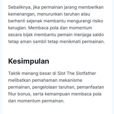
Sebaliknya, jika permainan jarang memberikan
kemenangan, menurunkan taruhan atau
berhenti sejenak membantu mengurangi risiko
kerugian. Membaca pola dan momentum
secara bijak membantu pemain menjaga saldo
tetap aman sambil tetap menikmati permainan.
Kesimpulan
Taktik menang besar di Slot The Slotfather
melibatkan pemahaman mekanisme
permainan, pengelolaan taruhan, pemanfaatan
fitur bonus, serta kemampuan membaca pola
dan momentum permainan.