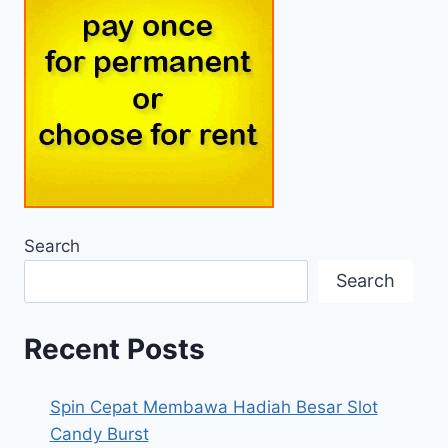
Search
Search
Recent Posts
Spin Cepat Membawa Hadiah Besar Slot
Candy Burst