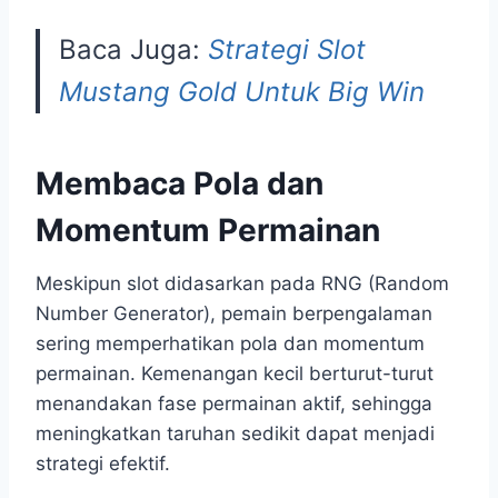
Baca Juga:
Strategi Slot
Mustang Gold Untuk Big Win
Membaca Pola dan
Momentum Permainan
Meskipun slot didasarkan pada RNG (Random
Number Generator), pemain berpengalaman
sering memperhatikan pola dan momentum
permainan. Kemenangan kecil berturut-turut
menandakan fase permainan aktif, sehingga
meningkatkan taruhan sedikit dapat menjadi
strategi efektif.