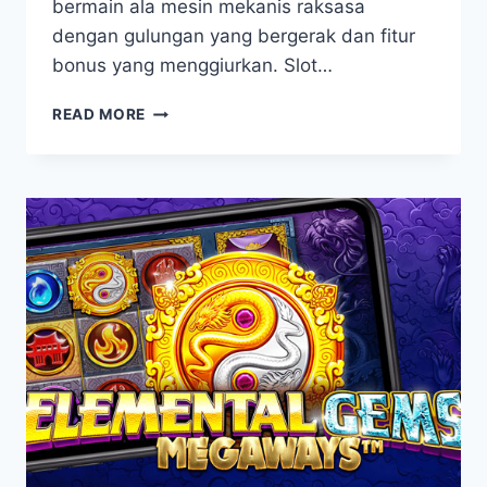
bermain ala mesin mekanis raksasa
dengan gulungan yang bergerak dan fitur
bonus yang menggiurkan. Slot…
KEBERUNTUNGAN
READ MORE
MEKANIS
DARI
SLOT
COLOSSAL
CASH
ZONE