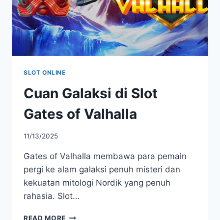
SLOT ONLINE
Cuan Galaksi di Slot
Gates of Valhalla
By
11/13/2025
admin922
Gates of Valhalla membawa para pemain
pergi ke alam galaksi penuh misteri dan
kekuatan mitologi Nordik yang penuh
rahasia. Slot…
CUAN
READ MORE