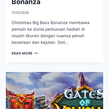
Bonanza
By
11/13/2025
admin922
Christmas Big Bass Bonanza membawa
pemain ke dunia perburuan hadiah di
musim liburan dengan nuansa penuh
keceriaan dan kejutan. Slot…
PETUALANGAN
READ MORE
JACKPOT
DI
SLOT
CHRISTMAS
BIG
BASS
BONANZA