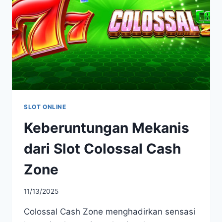
SLOT ONLINE
Keberuntungan Mekanis
dari Slot Colossal Cash
Zone
By
11/13/2025
admin922
Colossal Cash Zone menghadirkan sensasi