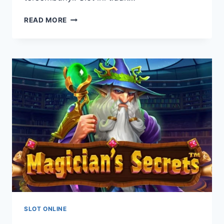
POLA
READ MORE
SCATTER
MUTAKHIR
DI
SLOT
WILD
DEPTHS
SLOT ONLINE