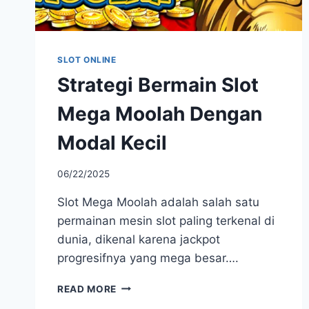
SLOT ONLINE
Strategi Bermain Slot
Mega Moolah Dengan
Modal Kecil
By
06/22/2025
admin922
Slot Mega Moolah adalah salah satu
permainan mesin slot paling terkenal di
dunia, dikenal karena jackpot
progresifnya yang mega besar….
STRATEGI
READ MORE
BERMAIN