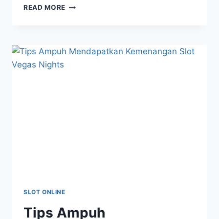
TIPS
READ MORE
AMPUH
MEMENANGKAN
JACKPOT
SLOT
WILD
SPELLS
SLOT ONLINE
Tips Ampuh