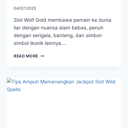
By
04/07/2025
admin922
Slot Wolf Gold membawa pemain ke dunia
liar dengan nuansa alam bebas, penuh
dengan serigala, banteng, dan simbol-
simbol ikonik lainnya….
CARA
READ MORE
EFEKTIF
DALAM
MENDAPATKAN
JACKPOT
SLOT
WOLF
GOLD