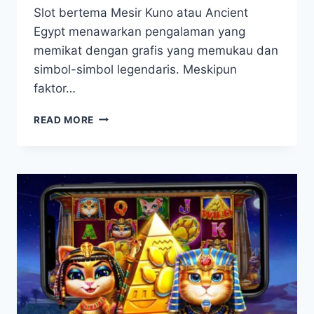
Slot bertema Mesir Kuno atau Ancient
Egypt menawarkan pengalaman yang
memikat dengan grafis yang memukau dan
simbol-simbol legendaris. Meskipun
faktor…
TIPS
READ MORE
JITU
MENDAPATKAN
KEMENANGAN
SLOT
ANCIENT
EGYPT