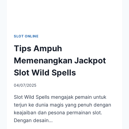
SLOT ONLINE
Tips Ampuh
Memenangkan Jackpot
Slot Wild Spells
By
04/07/2025
admin922
Slot Wild Spells mengajak pemain untuk
terjun ke dunia magis yang penuh dengan
keajaiban dan pesona permainan slot.
Dengan desain…