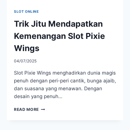
SLOT ONLINE
Trik Jitu Mendapatkan
Kemenangan Slot Pixie
Wings
By
04/07/2025
admin922
Slot Pixie Wings menghadirkan dunia magis
penuh dengan peri-peri cantik, bunga ajaib,
dan suasana yang menawan. Dengan
desain yang penuh…
TRIK
READ MORE
JITU
MENDAPATKAN
KEMENANGAN