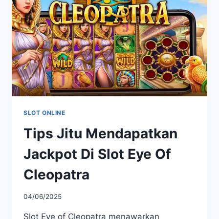
SLOT ONLINE
Tips Jitu Mendapatkan
Jackpot Di Slot Eye Of
Cleopatra
By
04/06/2025
admin922
Slot Eye of Cleopatra menawarkan