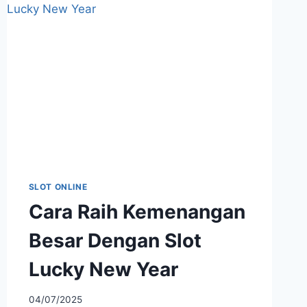
GOLD
DELUXE
SLOT ONLINE
Cara Raih Kemenangan
Besar Dengan Slot
Lucky New Year
By
04/07/2025