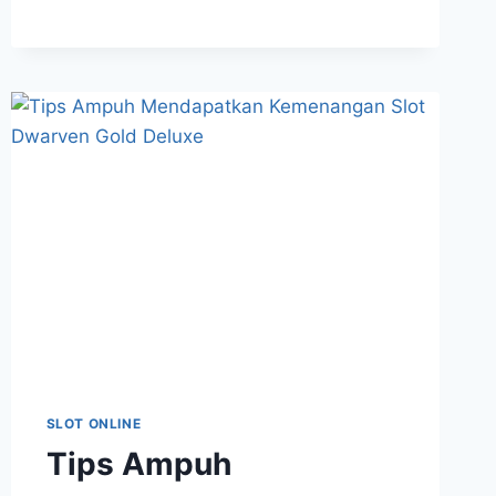
JACKPOT
BESAR
DI
SLOT
LUCKY
DRAGONS
SLOT ONLINE
Tips Ampuh