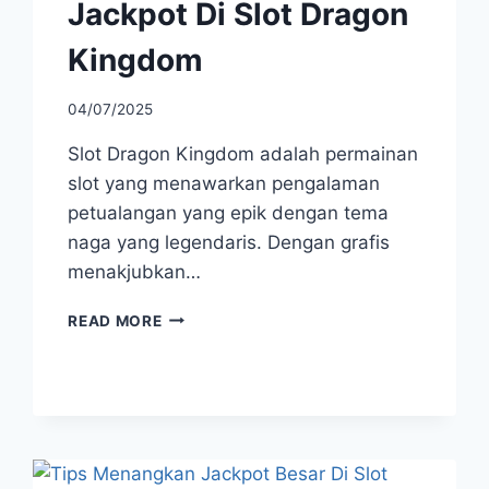
Jackpot Di Slot Dragon
Kingdom
By
04/07/2025
admin922
Slot Dragon Kingdom adalah permainan
slot yang menawarkan pengalaman
petualangan yang epik dengan tema
naga yang legendaris. Dengan grafis
menakjubkan…
TIPS
READ MORE
JITU
MENDAPATKAN
JACKPOT
DI
SLOT
DRAGON
KINGDOM