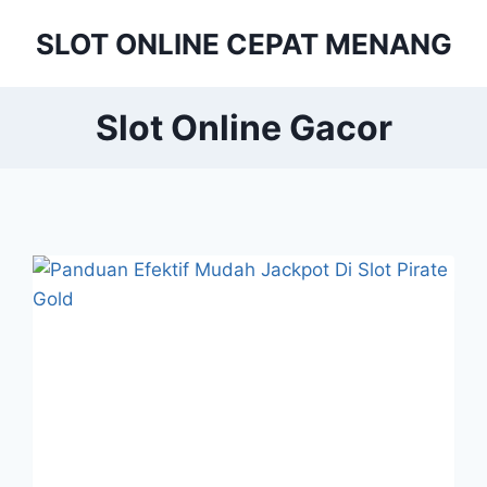
SLOT ONLINE CEPAT MENANG
Slot Online Gacor