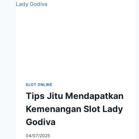
ZEUS
SLOT ONLINE
Tips Jitu Mendapatkan
Kemenangan Slot Lady
Godiva
By
04/07/2025