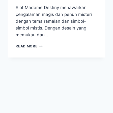
admin922
Slot Madame Destiny menawarkan
pengalaman magis dan penuh misteri
dengan tema ramalan dan simbol-
simbol mistis. Dengan desain yang
memukau dan…
TIPS
READ MORE
MENANGKAN
JACKPOT
BESAR
DI
SLOT
MADAME
DESTINY