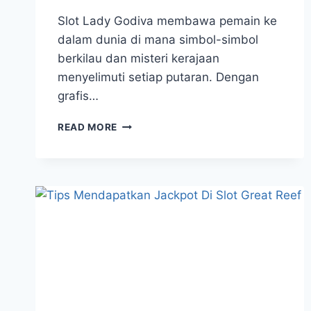
admin922
Slot Lady Godiva membawa pemain ke
dalam dunia di mana simbol-simbol
berkilau dan misteri kerajaan
menyelimuti setiap putaran. Dengan
grafis…
TIPS
READ MORE
JITU
MENDAPATKAN
KEMENANGAN
SLOT
LADY
GODIVA