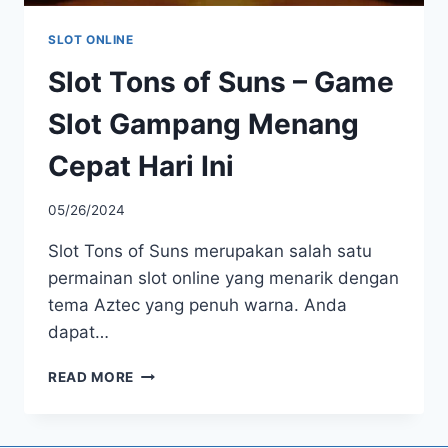
SLOT ONLINE
Slot Tons of Suns – Game
Slot Gampang Menang
Cepat Hari Ini
By
05/26/2024
admin922
Slot Tons of Suns merupakan salah satu
permainan slot online yang menarik dengan
tema Aztec yang penuh warna. Anda
dapat…
SLOT
READ MORE
TONS
OF
SUNS