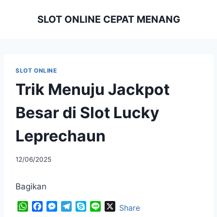
Skip
SLOT ONLINE CEPAT MENANG
to
content
SLOT ONLINE
Trik Menuju Jackpot
Besar di Slot Lucky
Leprechaun
By
12/06/2025
admin922
Bagikan
W
F
M
T
S
L
X
Share