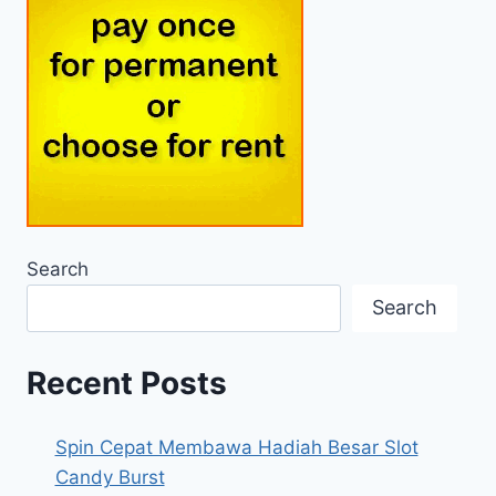
Search
Search
Recent Posts
Spin Cepat Membawa Hadiah Besar Slot
Candy Burst