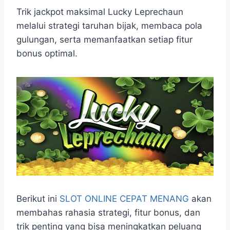
h
a
e
e
k
i
a
c
s
l
y
n
Trik jackpot maksimal Lucky Leprechaun
t
e
s
e
p
e
melalui strategi taruhan bijak, membaca pola
s
b
e
g
e
gulungan, serta memanfaatkan setiap fitur
A
o
n
r
bonus optimal.
p
o
g
a
p
k
e
m
r
Berikut ini
SLOT ONLINE CEPAT MENANG
akan
membahas rahasia strategi, fitur bonus, dan
trik penting yang bisa meningkatkan peluang