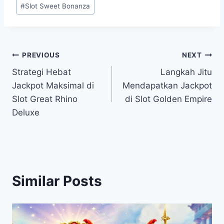
#
Slot Sweet Bonanza
Post
PREVIOUS
NEXT
Strategi Hebat
Langkah Jitu
navigation
Jackpot Maksimal di
Mendapatkan Jackpot
Slot Great Rhino
di Slot Golden Empire
Deluxe
Similar Posts