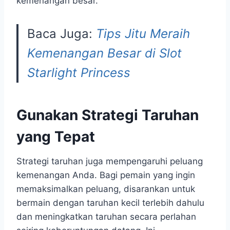
kemenangan besar.
Baca Juga:
Tips Jitu Meraih
Kemenangan Besar di Slot
Starlight Princess
Gunakan Strategi Taruhan
yang Tepat
Strategi taruhan juga mempengaruhi peluang
kemenangan Anda. Bagi pemain yang ingin
memaksimalkan peluang, disarankan untuk
bermain dengan taruhan kecil terlebih dahulu
dan meningkatkan taruhan secara perlahan