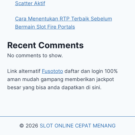
Scatter Aktif
Cara Menentukan RTP Terbaik Sebelum
Bermain Slot Fire Portals
Recent Comments
No comments to show.
Link alternatif
Fusototo
daftar dan login 100%
aman mudah gampang memberikan jackpot
besar yang bisa anda dapatkan di sini.
© 2026
SLOT ONLINE CEPAT MENANG