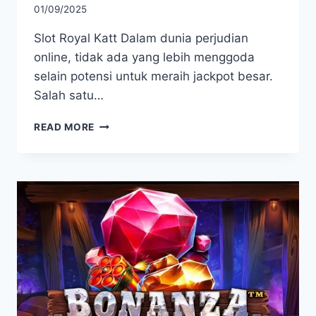
By
01/09/2025
admin922
Slot Royal Katt Dalam dunia perjudian
online, tidak ada yang lebih menggoda
selain potensi untuk meraih jackpot besar.
Salah satu…
CARA
READ MORE
MUDAH
JACKPOT
SLOT
ROYAL
KATT