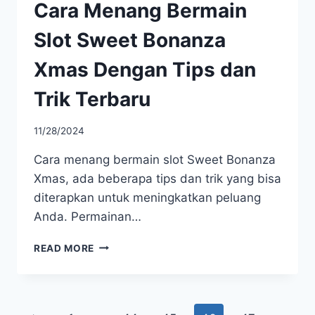
Cara Menang Bermain
Slot Sweet Bonanza
Xmas Dengan Tips dan
Trik Terbaru
By
11/28/2024
admin922
Cara menang bermain slot Sweet Bonanza
Xmas, ada beberapa tips dan trik yang bisa
diterapkan untuk meningkatkan peluang
Anda. Permainan…
CARA
READ MORE
MENANG
BERMAIN
SLOT
SWEET