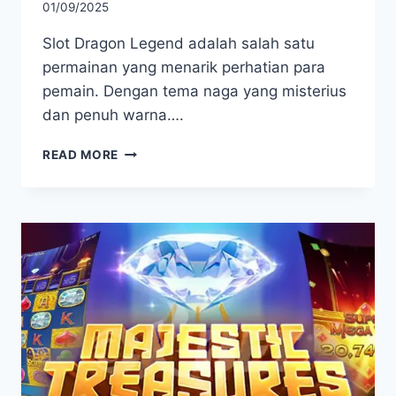
By
01/09/2025
admin922
Slot Dragon Legend adalah salah satu
permainan yang menarik perhatian para
pemain. Dengan tema naga yang misterius
dan penuh warna….
CARA
READ MORE
MENANG
DI
SLOT
DRAGON
LEGEND