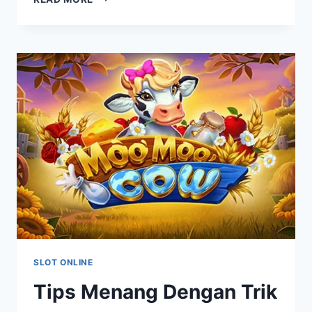
MUDAH
MENUJU
JACKPOT
SLOT
BONANZA
GOLD
SLOT ONLINE
Tips Menang Dengan Trik